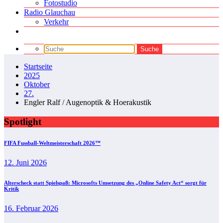
Fotostudio
Radio Glauchau
Verkehr
Startseite
2025
Oktober
27.
Engler Ralf / Augenoptik & Hoerakustik
Spotlight
FIFA Fussball-Weltmeisterschaft 2026™
12. Juni 2026
Alterscheck statt Spielspaß: Microsofts Umsetzung des „Online Safety Act“ sorgt für
Kritik
16. Februar 2026