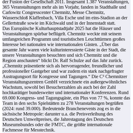
der Fusion der Gesellschaft 2011. Insgesamt 1.387 Veranstaltungen,
365 Veranstaltungen mehr als im Vorjahr, fanden in Stadthalle und
Carlowitz Congresscenter Chemnitz, Messe Chemnitz,
Wasserschloß Klaffenbach, Villa Esche und im eins-Stadion an der
Gellertstraße sowie im Küchwald und in der Innenstadt statt.
Das Europäische Kulturhauptstadtjahr 2025 hat die Häuser und
Veranstaltungen spürbar beflügelt. Chemnitz weckte mit seinem
umfangreichen Programm und touristischen Leuchttürmen großes
Interesse bei nationalen wie internationalen Gästen. „Über das
gesamte Jahr waren viele kulturinteressierte Gäste in der Stadt, die
unsere Veranstaltungen besuchten und sich Chemnitz und die
Region anschauten“ blickt Dr. Ralf Schulze auf das Jahr zurück.
„Chemnitz präsentierte sich als hervorragender, freundlicher und
professioneller Gastgeber und war zudem ein stark nachgefragter
Austragungsort für Kongresse und Tagungen.“ Die C³ Chemnitzer
Veranstaltungszentren GmbH verzeichnete ein außergewöhnliches
Wachstum, sowohl bei Besucherzahlen als auch bei der Zahl
hochkarätiger bundesweiter und internationaler Konferenzen. Rund
69.000 Kongress- und Tagungsgäste, ein Plus von 77 %, konnte das
Team in den sechs Spielstätten zu 278 Veranstaltungen begrüßen
(2024: rund 39.000). Bedeutende Branchenevents zog es in die
sächsische Metropole: darunter u.a. die Preisverleihung des
Deutschen Umweltpreises, die Jahrestagung des Deutschen
Museumsbundes oder die I²MTC, die größte internationale
Fachmesse für Messtechnik.