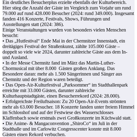
Ein deutliches Besucherplus erzielte ebenfalls der Kulturbereich.
Hier stieg die Anzahl der Gäste im Vergleich zum Vorjahr um rund
79.000 auf rund 428.000 Besucher (2024: rund 349.000). Insgesamt
fanden 416 Konzerte, Festivals, Shows, Führungen und
Ausstellungen statt (2024: 386).
Einige Veranstaltungen wurden von besonders vielen Menschen
besucht:
• Das „Hutfestival“ Ende Mai in der Chemnitzer Innenstadt, ein
dreitägiges Festival der Straßenkunst, zählte 105.000 Gäste –
doppelt so viele wie 2024, darunter zahlreiche Gäste aus dem In-
und Ausland.
• In der Messe Chemnitz fand im März das Martin-Luther-
Chormusical mit über 8.000 Gästen großen Anklang. Das
Besondere daran: mehr als 1.500 Sängerinnen und Sänger aus
Chemnitz und der Region waren beteiligt.
• Das Open-Air-Kulturfestival „Parksommer“ im Stadthallenpark
erreichte mit 33.000 Gästen, darunter zahlreiche
Kulturhauptstadtgäste, einen Besucherrekord (2024: 28.000).
• Erfolgreichste Freiluftsaison: Zu 20 Open-Air-Events strömten
mehr als 63.000 Besucher. 18 Konzerte fanden unter freiem Himmel
im Schlosshof und auf der Festwiese des Wasserschlosses
Klaffenbach sowie erstmals zwei Großkonzerte im Küchwald statt.
• Die Anime- & Mangaconvention „ShiroCo“ im Juli in der
Stadthalle und im Carlowitz Congresscenter konnte mit 8.000
Gästen einen Rekord verbuchen.