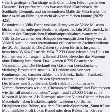
• Stark gestiegene Nachfrage nach öffentlichen Führungen in den
Häusern: Hier profitierten das Wasserschloß Klaffenbach, die
Stadthalle Chemnitz und im besonderen Maße die Villa Esche, die
ihre Anzahl an Führungen mehr als verdreifachen konnte (2025:
425).
Besonders die Villa Esche und das Henry van de Velde Museum
blicken auf ein außergewöhnlich erfolgreiches Jahr 2025 zurück. Im
Rahmen des Europäischen Kulturhauptstadtjahres avancierte die
Villa Esche zu einem der Hotspots der europäischen Henry van de
Velde Route und einer international vielbeachteten Architekturikone
des 20. Jahrhunderts. Die Zahlen sprechen für sich: Insgesamt
besuchten 35.624 Gäste die Villa. 7.233 Gäste erlebten das Haus im
Rahmen von Führungen, während 21.666 Besucher das Museum
ohne Führung besuchten. Dazu kamen 6.725 Besucher bei
Veranstaltungen. Die Herkunft der Gäste war beeindruckend
vielfältig: Besucher reisten aus 16 Ländern und von vier
Kontinenten an, darunter zählten die Schweiz, Italien, Frankreich,
Österreich und Belgien zu den Spitzenreitern.
Der Messe- und Sportbereich blieb stabil. Publikumsstarke
Verbrauchermessen wie der „Chemnitzer Frühling“ und Fachmessen
wie die „all about automation“ zogen rund 120.000 Gäste zu 59
Messen & Märkten. Als Heimspielstätte der Niners Chemnitz bot die
Messehalle neben Basketballspielen weiteren sportlichen
Disziplinen eine Bühne, u.a. dem Freestyle-Sportevent „Stunt it“ mit
Mountainbike-Profi Lukas Knopf oder dem Reitturnier „Großer