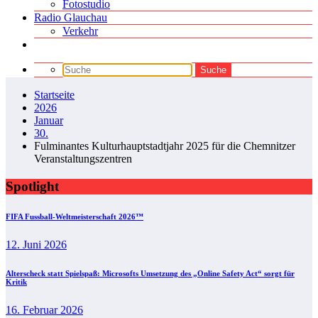
Fotostudio
Radio Glauchau
Verkehr
Startseite
2026
Januar
30.
Fulminantes Kulturhauptstadtjahr 2025 für die Chemnitzer
Veranstaltungszentren
Spotlight
FIFA Fussball-Weltmeisterschaft 2026™
12. Juni 2026
Alterscheck statt Spielspaß: Microsofts Umsetzung des „Online Safety Act“ sorgt für
Kritik
16. Februar 2026