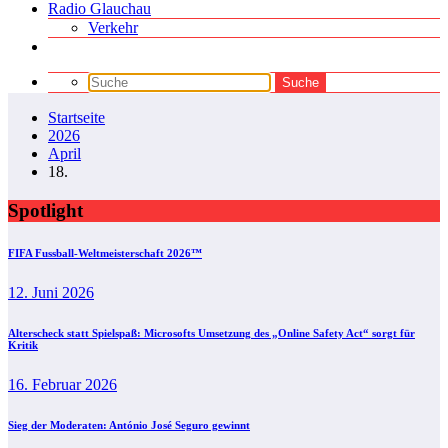
Radio Glauchau
Verkehr
Startseite
2026
April
18.
Spotlight
FIFA Fussball-Weltmeisterschaft 2026™
12. Juni 2026
Alterscheck statt Spielspaß: Microsofts Umsetzung des „Online Safety Act“ sorgt für
Kritik
16. Februar 2026
Sieg der Moderaten: António José Seguro gewinnt