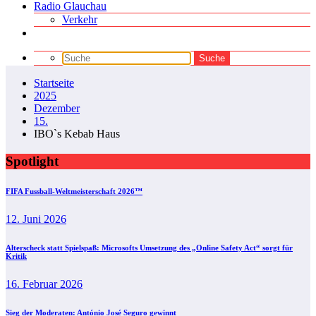
Radio Glauchau
Verkehr
Startseite
2025
Dezember
15.
IBO`s Kebab Haus
Spotlight
FIFA Fussball-Weltmeisterschaft 2026™
12. Juni 2026
Alterscheck statt Spielspaß: Microsofts Umsetzung des „Online Safety Act“ sorgt für
Kritik
16. Februar 2026
Sieg der Moderaten: António José Seguro gewinnt