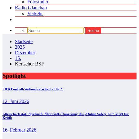
Fotostudio
Radio Glauchau
Verkehr
Startseite
2025
Dezember
15.
Kertscher BSF
Spotlight
FIFA Fussball-Weltmeisterschaft 2026™
12. Juni 2026
Alterscheck statt Spielspaß: Microsofts Umsetzung des „Online Safety Act“ sorgt für
Kritik
16. Februar 2026