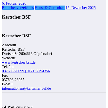
6. Februar 2026
Branchenverzeichnis
Haus- & Gartenbau
15. Dezember 2025
Kertscher BSF
Kertscher BSF
Anschrift
Kertscher BSF
Dorfstraße 2604618 Göpfersdorf
Webseite
www.kertscher-bsf.de
Telefon
037608/20099 | 0171/ 7794356
Fax
037608-23037
E-Mail
informationen@kertscher-bsf.de
Post Views:
627