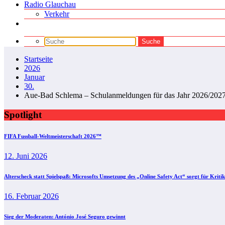
Radio Glauchau
Verkehr
Startseite
2026
Januar
30.
Aue-Bad Schlema – Schulanmeldungen für das Jahr 2026/2027 
Spotlight
FIFA Fussball-Weltmeisterschaft 2026™
12. Juni 2026
Alterscheck statt Spielspaß: Microsofts Umsetzung des „Online Safety Act“ sorgt für Kritik
16. Februar 2026
Sieg der Moderaten: António José Seguro gewinnt