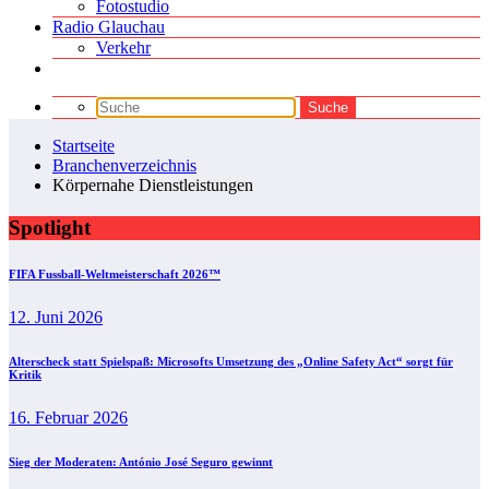
Fotostudio
Radio Glauchau
Verkehr
Startseite
Branchenverzeichnis
Körpernahe Dienstleistungen
Spotlight
FIFA Fussball-Weltmeisterschaft 2026™
12. Juni 2026
Alterscheck statt Spielspaß: Microsofts Umsetzung des „Online Safety Act“ sorgt für
Kritik
16. Februar 2026
Sieg der Moderaten: António José Seguro gewinnt