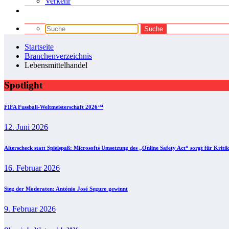
Verkehr
Startseite
Branchenverzeichnis
Lebensmittelhandel
Spotlight
FIFA Fussball-Weltmeisterschaft 2026™
12. Juni 2026
Alterscheck statt Spielspaß: Microsofts Umsetzung des „Online Safety Act“ sorgt für Kritik
16. Februar 2026
Sieg der Moderaten: António José Seguro gewinnt
9. Februar 2026